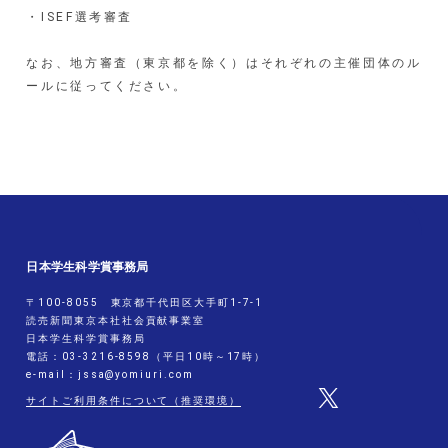
・ISEF選考審査
指導教諭賞一覧
過去の受賞作品
なお、地方審査（東京都を除く）はそれぞれの主催団体のル
ールに従ってください。
お知らせ
問い合わせ
よくあるご質問
事務局問い合わせ先
地方審査問い合わせ先
日本学生科学賞事務局
〒100-8055 東京都千代田区大手町1-7-1
読売新聞東京本社社会貢献事業室
日本学生科学賞事務局
電話：03-3216-8598（平日10時～17時）
e-mail：jssa@yomiuri.com
サイトご利用条件について（推奨環境）