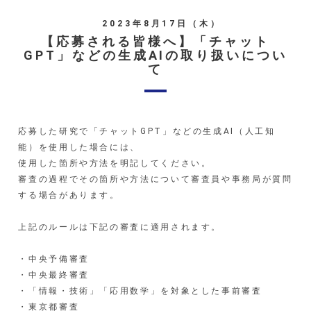
2023年8月17日（木）
概要
【応募される皆様へ】「チャット
日本学生科学賞とは
GPT」などの生成AIの取り扱いについ
て
中央最終審査・表彰式
海外派遣ISEF
受賞者 喜びの声
応募した研究で「チャットGPT」などの生成AI（人工知
後輩へエール
能）を使用した場合には、
使用した箇所や方法を明記してください。
応募方法
審査の過程でその箇所や方法について審査員や事務局が質問
スケジュール
する場合があります。
応募方法
上記のルールは下記の審査に適用されます。
受賞作品紹介
・中央予備審査
受賞作品紹介
・中央最終審査
入賞作品の紹介
・「情報・技術」「応用数学」を対象とした事前審査
学校賞一覧
・東京都審査