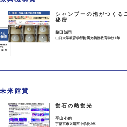
シャンプーの泡がつくる
秘密
藤田 誠司
山口大学教育学部附属光義務教育学校1年
未来館賞
蛍石の熱蛍光
平山 心絢
宇都宮市立陽西中学校2年