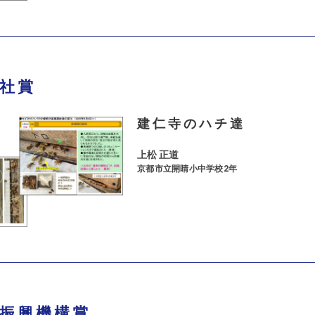
社賞
建仁寺のハチ達
上松 正道
京都市立開睛小中学校2年
振興機構賞