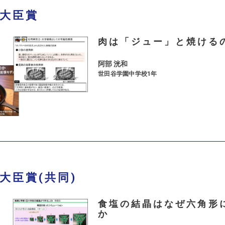
大臣賞
肉は「ジュー」と焼ける
阿部 洸和
世田谷学園中学校1年
大臣賞(共同)
食塩の結晶はなぜ六角形
か