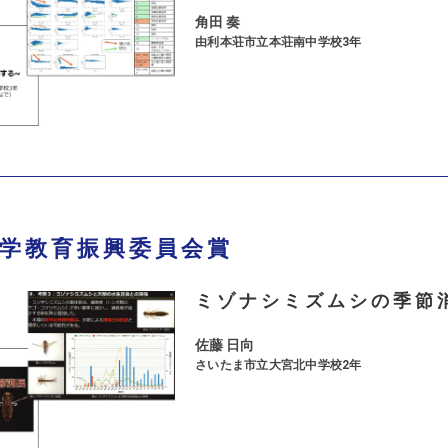
角田 奏
由利本荘市立本荘南中学校3年
学教育振興委員会賞
ミゾナシミズムシの季節
佐藤 日向
さいたま市立大宮北中学校2年