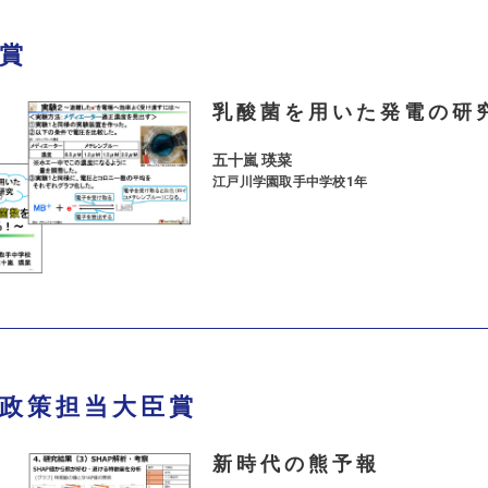
賞
乳酸菌を用いた発電の研
五十嵐 瑛菜
江戸川学園取手中学校1年
政策担当大臣賞
新時代の熊予報