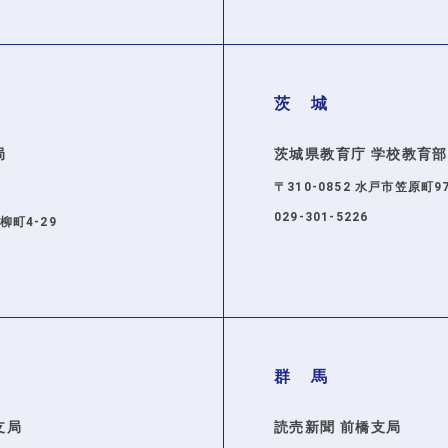
茨 城
局
茨城県教育庁 学校教育部
〒310-0852 水戸市笠原町97
ら
029-301-5226
市柳町4-29
群 馬
支局
読売新聞 前橋支局