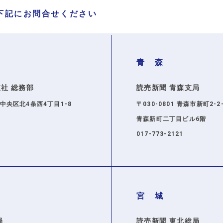
下記にお問合せください
青 森
社 総務部
読売新聞 青森支局
幌市中央区北4条西4丁目1-8
〒030-0801 青森市新町2-2
青森新町二丁目ビル6階
017-773-2121
宮 城
局
読売新聞 東北総局